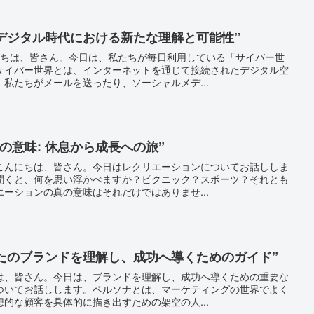
 デジタル時代における新たな理解と可能性”
にちは、皆さん。今日は、私たちが毎日利用している「サイバー世
サイバー世界とは、インターネットを通じて接続されたデジタル空
私たちがメールを送ったり、ソーシャルメデ...
の意味: 休息から成長への旅”
こんにちは、皆さん。今日はレクリエーションについてお話ししま
聞くと、何を思い浮かべますか？ピクニック？スポーツ？それとも
ーションの真の意味はそれだけではありませ...
なたのブランドを理解し、成功へ導くためのガイド”
は、皆さん。今日は、ブランドを理解し、成功へ導くための重要な
ついてお話しします。ペルソナとは、マーケティングの世界でよく
的な顧客を具体的に描き出すための架空の人...