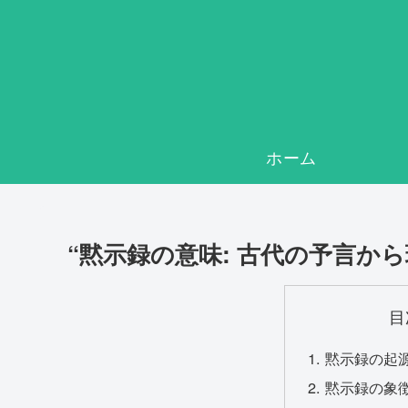
ホーム
“黙示録の意味: 古代の予言か
目
黙示録の起
黙示録の象