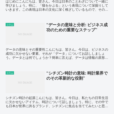
はじめにこんにちは、皆さん。今日は日本のことわざについて一緒に
学びましょう。特に、「猫をかぶる」という表現について深掘りして
いきます。この表現は日本の文化に深く根ざしているもので、その意
味や使い方を理解することで、日本語の理解がさらに深まる...
“データの意味と分析: ビジネス成
コラム
功のための重要なステップ”
データの意味とその重要性こんにちは、皆さん。今日は、ビジネスの
成功に欠かせない要素、それが「データ」についてお話ししましょ
う。データとは何でしょうか？簡単に言えば、データは情報の原形で
す。これは数字や文字、画像など様々な形で存在します。そし...
“シチズン時計の意味: 時計業界で
コラム
のその革新的な役割”
シチズン時計の起源こんにちは、皆さん。今日は、私たちの日常生活
に欠かせないアイテム、時計について話しましょう。特に、その中で
も日本が世界に誇るブランド、シチズンに焦点を当ててみたいと思い
ます。シチズン時計は、1918年に創業された日本の老舗...