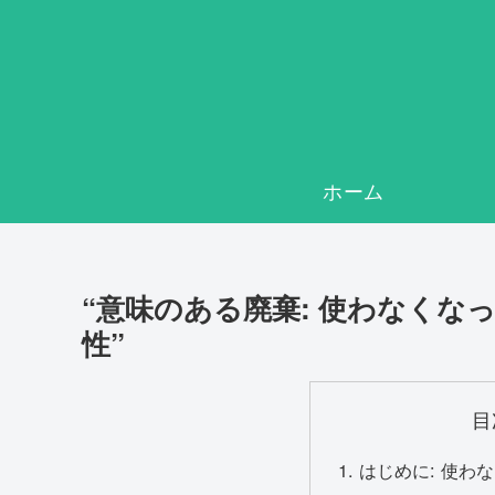
ホーム
“意味のある廃棄: 使わなく
性”
目
はじめに: 使わ