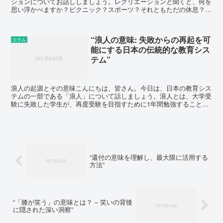
ションについてお話ししましょう。レクリエーションと聞くと、何を
思い浮かべますか？ピクニック？スポーツ？それともただの休息？し
かし、レクリエーションの真の意味はそれだけではありませ...
“浪人の意味: 失敗からの再起を可
コラム
能にする日本の伝統的な教育シス
テム”
浪人の起源とその意味こんにちは、皆さん。今日は、日本の教育シス
テムの一部である「浪人」について話しましょう。浪人とは、大学受
験に失敗した学生が、再度受験を目指すために1年間勉強することを
指します。この言葉は、実は日本の歴史、特に侍の時代に由...
“還付の意味を理解し、最大限に活用する
方法”
“「膝が笑う」の意味とは？ – 笑いの背後
に隠された深い洞察”