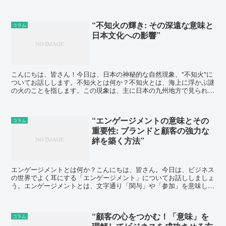
レーズを覚えて、自信を持ってビジネス英語を使いこなしま...
“不知火の輝き: その深遠な意味と
コラム
日本文化への影響”
こんにちは、皆さん！今日は、日本の神秘的な自然現象、"不知火"に
ついてお話しします。不知火とは何か？不知火とは、海上に浮かぶ謎
の火のことを指します。この現象は、主に日本の九州地方で見られま
す。不知火は、海面から数メートルの高さに浮かび、その...
“エンゲージメントの意味とその
コラム
重要性: ブランドと顧客の強力な
絆を築く方法”
エンゲージメントとは何か？こんにちは、皆さん。今日は、ビジネス
の世界でよく耳にする「エンゲージメント」についてお話ししましょ
う。エンゲージメントとは、文字通り「関与」や「参加」を意味しま
す。しかし、マーケティングの文脈では、ブランドと顧客と...
“顧客の心をつかむ！「意味」を
コラム