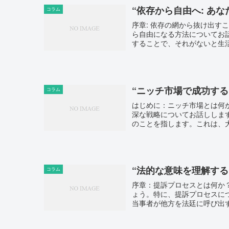
“依存から自由へ: あ
コラム
序章: 依存の網から抜け出
ら自由になる方法についてお
することで、それがないと生活
“ニッチ市場で成功する
コラム
はじめに：ニッチ市場とは何
深な戦略についてお話ししま
のことを指します。これは、大
“法的な意味を理解す
コラム
序章：提訴プロセスとは何か
ょう。特に、提訴プロセスに
当事者が他方を法廷に呼び出す