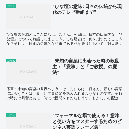
“ひな壇の意味: 日本の伝統から現
コラム
代のテレビ番組まで”
ひな壇の起源とはこんにちは、皆さん。今日は、日本の伝統的な「ひ
な壇」についてお話ししましょう。ひな壇とは、何を指すのでしょう
か？それは、日本の伝統的な行事であるひな祭りにおいて、雛人形を
飾るための段々になった台のことを指します。ひな壇の起源...
“未知の言葉に出会った時の救世
コラム
主：「意味」と「ご教授」の魔
法”
序章：未知の言語の世界へようこそこんにちは、皆さん。新しい言葉
に出会うことは、新しい世界に足を踏み入れるようなものです。それ
は時には興奮と共に、時には困惑をもたらします。しかし、心配はい
りません。今日は、未知の言葉に出会った時の救世主、「意...
“フォーマルな場で使える！意味
コラム
と使い方をマスターするためのビ
ジネス英語フレーズ集”