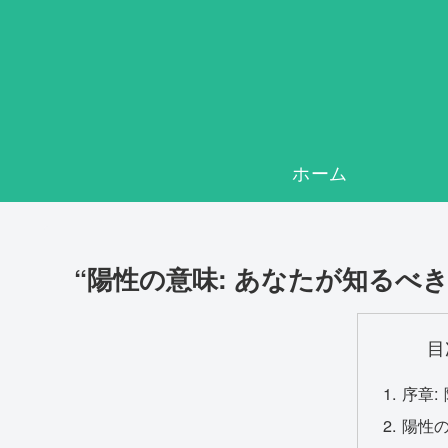
ホーム
“陽性の意味: あなたが知るべ
目
序章:
陽性