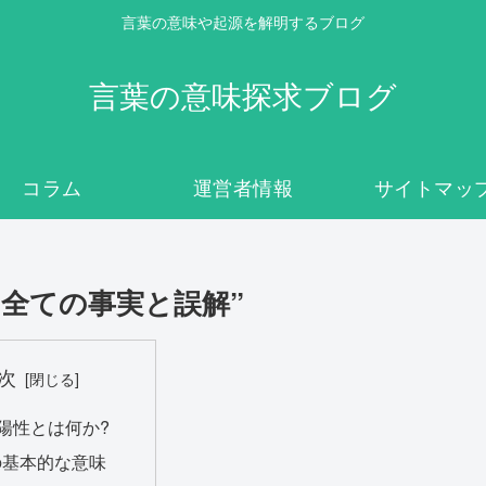
言葉の意味や起源を解明するブログ
言葉の意味探求ブログ
コラム
運営者情報
サイトマッ
き全ての事実と誤解”
次
 陽性とは何か?
の基本的な意味