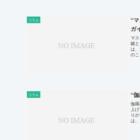
“
コラム
ガ
マス
鍵と
は、
のこ
“
コラム
伽羅
上げ
りが
は、