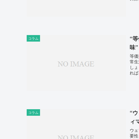
“
コラム
味”
等価
常生
しょ
れば
“
コラム
ィ
ウェ
要性