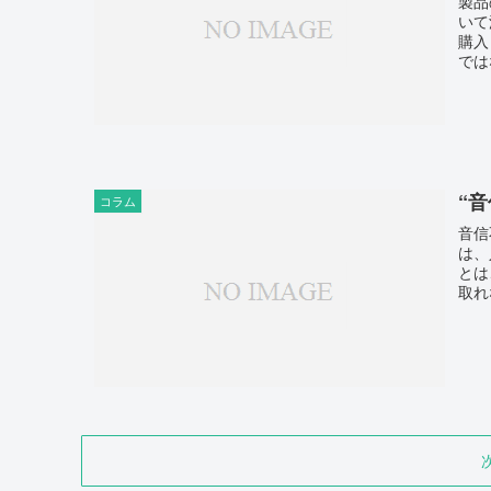
製品
いて
購入
では
“
コラム
音信
は、
とは
取れ