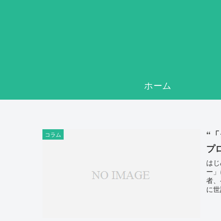
ホーム
“
コラム
プ
はじ
ー」
者、
に世