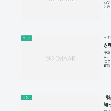
右す
と思
“
コラム
き
序章
ん。
につ
直訳
“
コラム
知