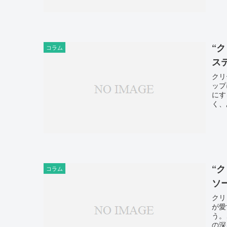
“
コラム
ス
クリ
ップ
にす
く、
“
コラム
ソ
クリ
が愛
う。
の深