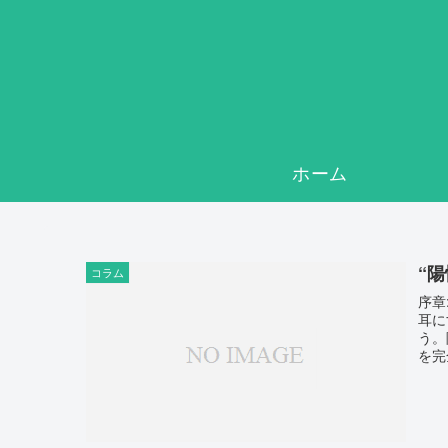
ホーム
“
コラム
序章
耳に
う。
を完