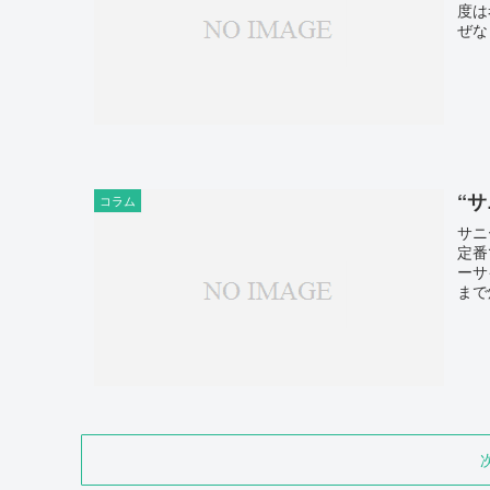
度は
ぜな
“
コラム
サニ
定番
ーサ
まで