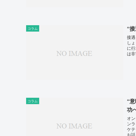
“
コラム
接遇
しょ
に行
は非
“
コラム
功
オン
ンラ
ケテ
お話