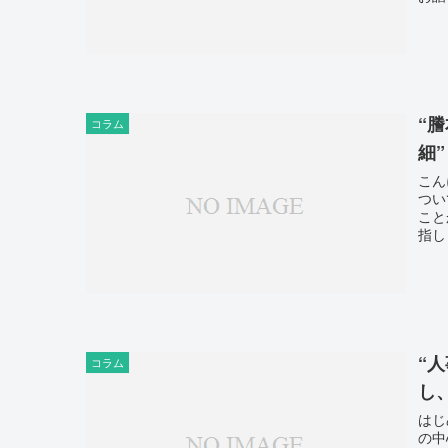
“
コラム
細”
こん
つい
こと
指し
“
コラム
し
はじ
の中