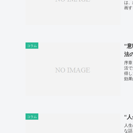
は、
画す
“
コラム
法
序章
活で
得し
効果
“
コラム
人生
な話