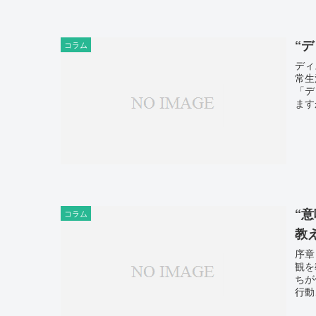
“
コラム
ディ
常生
「デ
ます
“
コラム
教
序章
観を
ちが
行動